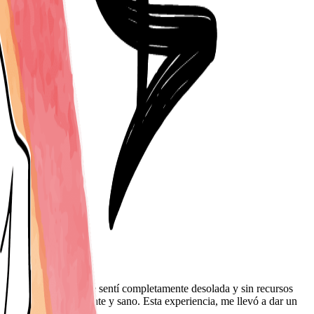
do falleció Dexter, me sentí completamente desolada y sin recursos
nte un duelo consciente y sano. Esta experiencia, me llevó a dar un
nimal trascendido.