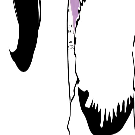
ras y dependerá de cómo procesemos el duelo, para que esa huella sea de
pacio seguro para que puedas procesar tus emociones, recordar a tu ama
 donde ahora estoy. Ten esperanza, es posible volver a ser feliz.
s donde estés. Actualmente el duelo animal es un duelo muy incomprend
 el amor le gane la batalla al dolor. ¿Te acompaño?