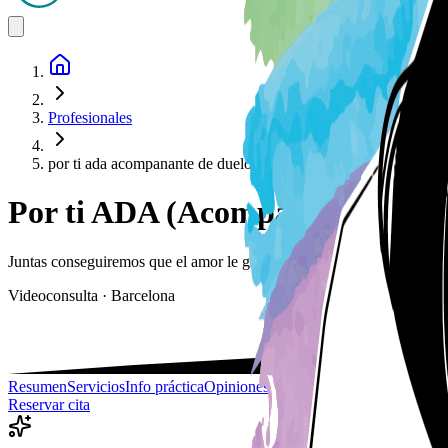
Profesionales
por ti ada acompanante de duelo animal
Por ti ADA (Acompañante de D
Juntas conseguiremos que el amor le gane la batalla al dolor
Videoconsulta · Barcelona
Resumen
Servicios
Info práctica
Opiniones
Reservar cita