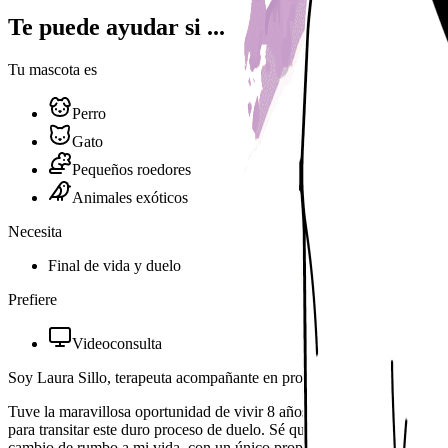
Te puede ayudar si ...
Tu mascota es
Perro
Gato
Pequeños roedores
Animales exóticos
Necesita
Final de vida y duelo
Prefiere
Videoconsulta
Soy Laura Sillo, terapeuta acompañante en procesos de duelo, especia
Tuve la maravillosa oportunidad de vivir 8 años junto a mi perrihijo 
para transitar este duro proceso de duelo. Sé que Dexter puso en mi c
cambio de rumbo a mi vida, con un único propósito, visibilizar el due