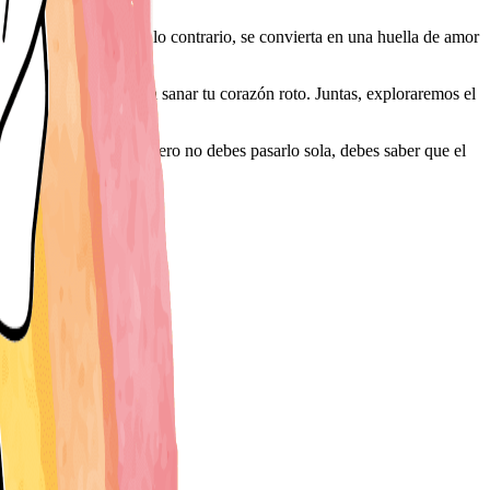
 dolor, de culpa o de lo contrario, se convierta en una huella de amor
do animal y comenzar a sanar tu corazón roto. Juntas, exploraremos el
ido por la sociedad, pero no debes pasarlo sola, debes saber que el