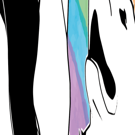
lizada en duelo animal.
Dexter, 8 increíbles años de conexión mutua y amor incondicional. Cuan
amino a mi acompañante del duelo animal, ella me ayudó a vivir finalme
lo animal y acompañar a otras dolientes en su proceso de duelo por su a