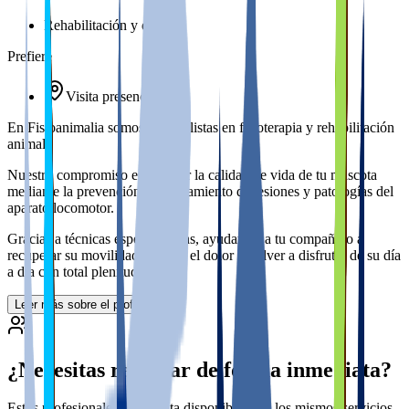
Rehabilitación y dolor
Prefiere
Visita presencial
En Fisioanimalia somos especialistas en fisioterapia y rehabilitación
animal.
Nuestro compromiso es mejorar la calidad de vida de tu mascota
mediante la prevención y el tratamiento de lesiones y patologías del
aparato locomotor.
Gracias a técnicas especializadas, ayudamos a tu compañero a
recuperar su movilidad, reducir el dolor y volver a disfrutar de su día
a día con total plenitud.
Leer más sobre el profesional
¿Necesitas reservar de forma inmediata?
Estos profesionales tienen cita disponible para los mismos servicios