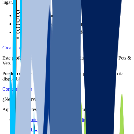
lugar.
Historial de salud siempre a mano
Recordatorios de vacunas y desparasitaciones
Descuentos exclusivos en más de 100 marcas de
productos para mascotas
Crea tu perfil gratis
Este profesional todavía no tiene su agenda activa a través de Pets &
Vets
Puedes contactar directamente o encontrar profesionales con cita
disponible.
Contactar ahora
¿Necesitas reservar de forma inmediata?
Aquí tienes profesionales que te podrán ayudar
En movimiento - Rehabilitación Online Veterinaria
Ver perfil →