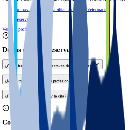
En movimiento - Rehabilitación Online Veterinaria
Reservar →
Ver más profesionales →
Dudas sobre la reserva
¿Cómo funciona la reserva a través de Pets & Vets?
¿Necesito llamar al centro o profesional?
¿Puedo cancelar o modificar la cita?
Contacto