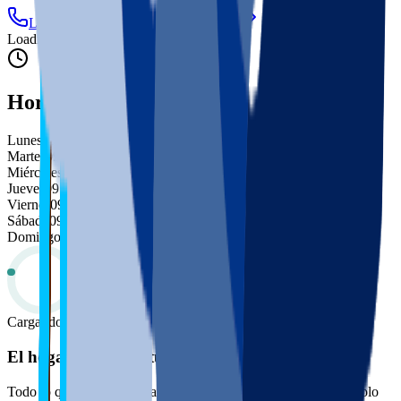
Llamar
Email
Sitio web
Loading...
Horario
Lunes
09:30
–
14:00
·
16:00
–
20:00
Martes
09:30
–
14:00
·
16:00
–
20:00
Miércoles
09:30
–
14:00
·
16:00
–
20:00
Jueves
09:30
–
14:00
·
16:00
–
20:00
Viernes
09:30
–
14:00
·
16:00
–
20:00
Sábado
09:30
–
14:00
Domingo
(hoy)
Cerrado
Cargando
El hogar digital de tu mascota
Todo lo que necesitas para cuidar mejor de tu peludete, en un solo