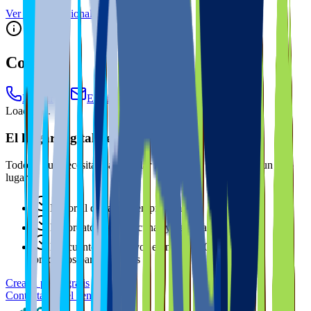
Ver más profesionales →
Contacto
Llamar
Email
Sitio web
Loading...
El hogar digital de tu mascota
Todo lo que necesitas para cuidar mejor de tu peludete, en un solo
lugar.
Historial de salud siempre a mano
Recordatorios de vacunas y desparasitaciones
Descuentos exclusivos en más de 100 marcas de
productos para mascotas
Crea tu perfil gratis
Contacta con el centro