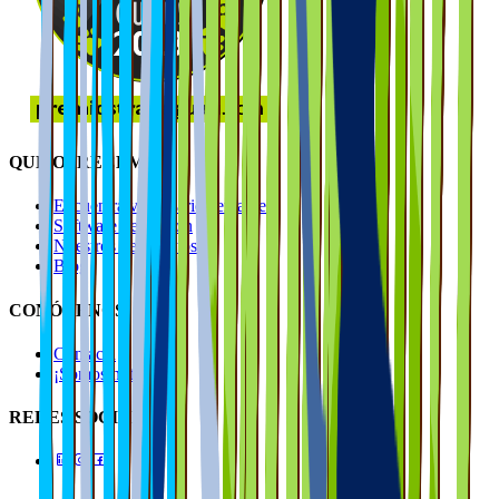
QUÉ OFRECEMOS
Encuentra veterinario cerca de ti
Software de gestión
Nuestros descuentos
Blog
CONÓCENOS
Contacta
¡Somos noticia!
REDES SOCIALES