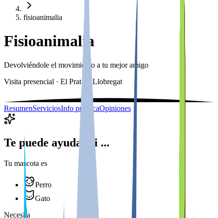
fisioanimalia
Fisioanimalia
Devolviéndole el movimiento a tu mejor amigo
Visita presencial · El Prat de Llobregat
Resumen
Servicios
Info práctica
Opiniones
Te puede ayudar si ...
Tu mascota es
Perro
Gato
Necesita