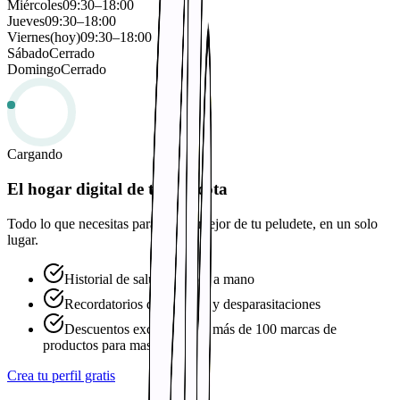
Miércoles
09:30
–
18:00
Jueves
09:30
–
18:00
Viernes
(hoy)
09:30
–
18:00
Sábado
Cerrado
Domingo
Cerrado
Cargando
El hogar digital de tu mascota
Todo lo que necesitas para cuidar mejor de tu peludete, en un solo
lugar.
Historial de salud siempre a mano
Recordatorios de vacunas y desparasitaciones
Descuentos exclusivos en más de 100 marcas de
productos para mascotas
Crea tu perfil gratis