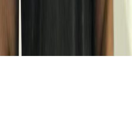
Aviso legal
Política de privacidad
Términos de uso y condiciones
Política de cookies
©
2026
Pets & Vets - Encuentra tu veterinario y pide cita