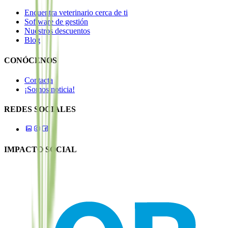
Encuentra veterinario cerca de ti
Software de gestión
Nuestros descuentos
Blog
CONÓCENOS
Contacta
¡Somos noticia!
REDES SOCIALES
IMPACTO SOCIAL